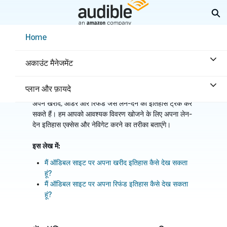
Skip
Ex
to
Main
Help Center Desktop - Home
Home
Content
होम
खरीदारी और वापसियां
अपना लेन-देन इतिहास देखें
अकाउंट मैनेजमेंट
प्लान और फ़ायदे
ऑडिबल साइट पर मोबाइल या फुल साइट के माध्यम से आसानी से
अपने खरीद, ऑर्डर और रिफंड जैसे लेन-देन का इतिहास ट्रैक कर
सकते हैं। हम आपको आवश्यक विवरण खोजने के लिए अपना लेन-
देन इतिहास एक्सेस और नेविगेट करने का तरीका बताएंगे।
इस लेख में:
मैं ऑडिबल साइट पर अपना खरीद इतिहास कैसे देख सकता
हूं?
मैं ऑडिबल साइट पर अपना रिफंड इतिहास कैसे देख सकता
हूं?